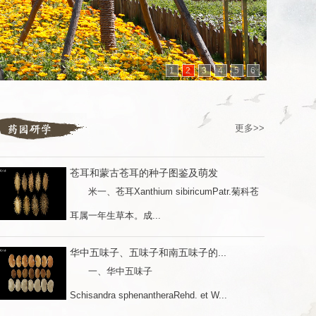
1
2
3
4
5
6
更多>>
苍耳和蒙古苍耳的种子图鉴及萌发
米一、苍耳Xanthium sibiricumPatr.菊科苍
耳属一年生草本。成...
华中五味子、五味子和南五味子的...
一、华中五味子
Schisandra sphenantheraRehd. et W...